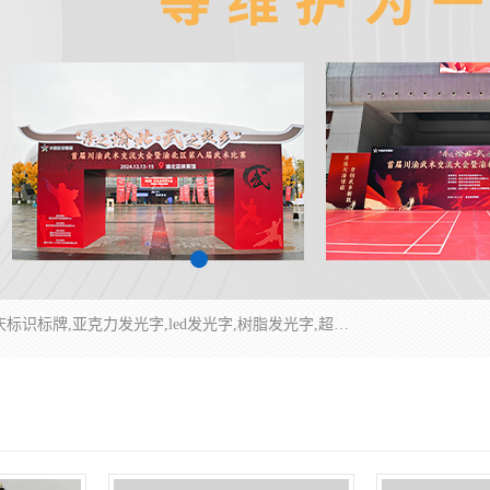
重庆润乔广告有限公司是一家集重庆广告制作,重庆标识标牌,亚克力发光字,led发光字,树脂发光字,超薄灯箱,拉布灯箱,吸塑灯箱,门头招牌,企业形象墙,写真喷绘,x展架,拉网展架,广告展架,条幅,锦旗设计,制作,施工,维护为一体的专业化广告公司.