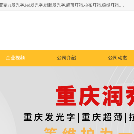
重庆润乔广告有限公司是一家集重庆广告制作,重庆标识标牌,亚克力发光字,led发光字,树脂发光字,超薄灯箱,拉布灯箱,吸塑灯箱,门头招牌,企业形象墙,写真喷绘,x展架,拉网展架,广告展架,条幅,锦旗设计,制作,施工,维护为一体的专业化广告公司.
企业视频
公司介绍
公司动态