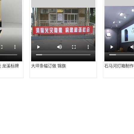
 龙溪标牌
大坪条幅订做 锦旗
石马河灯箱制作