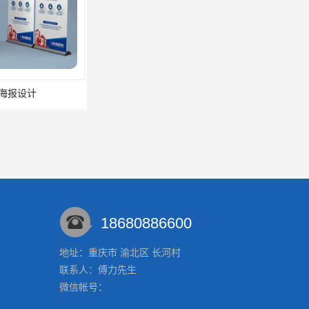
海报设计
18680886600
地址：重庆市 渝北区 长河村
联系人：傅力
先生
微信帐号：