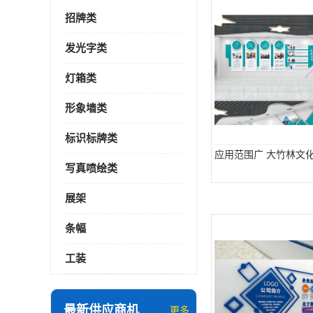
招牌类
发光字类
灯箱类
形象墙类
标识标牌类
应用范围广 大竹林文
写真喷绘类
展架
条幅
工装
最新供应商机
更多