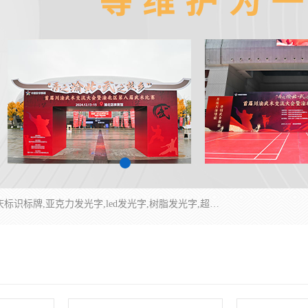
重庆润乔广告有限公司是一家集重庆广告制作,重庆标识标牌,亚克力发光字,led发光字,树脂发光字,超薄灯箱,拉布灯箱,吸塑灯箱,门头招牌,企业形象墙,写真喷绘,x展架,拉网展架,广告展架,条幅,锦旗设计,制作,施工,维护为一体的专业化广告公司.