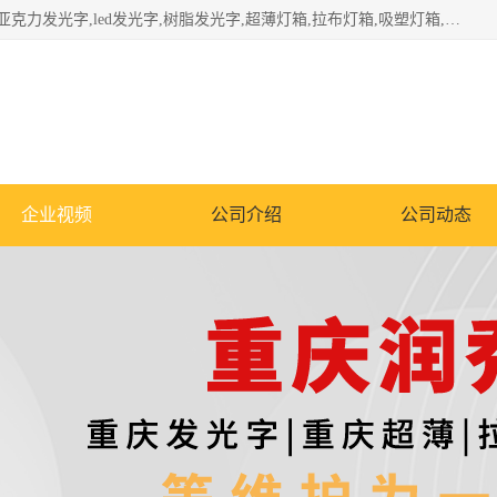
重庆润乔广告有限公司是一家集重庆广告制作,重庆标识标牌,亚克力发光字,led发光字,树脂发光字,超薄灯箱,拉布灯箱,吸塑灯箱,门头招牌,企业形象墙,写真喷绘,x展架,拉网展架,广告展架,条幅,锦旗设计,制作,施工,维护为一体的专业化广告公司.
企业视频
公司介绍
公司动态