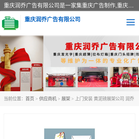
重庆润乔广告有限公司是一家集重庆广告制作,重庆标识标牌,亚克力发光字,led发光字,树脂发光字,超薄灯箱,拉布灯箱,吸塑灯箱,门头招牌,企业形象墙,写真喷绘,x展架,拉网展架,广告展架,条幅,锦旗设计,制作,施工,维护为一体的专业化广告公司.
重庆润乔广告有限公司
招牌类
发光字类
灯箱类
形象墙类
标识标牌类
写真喷绘类
当前位置：
首页
>
供应商机
>
展架
> 上门安装 黄泥磅展架公司 润乔
展架
条幅
工装