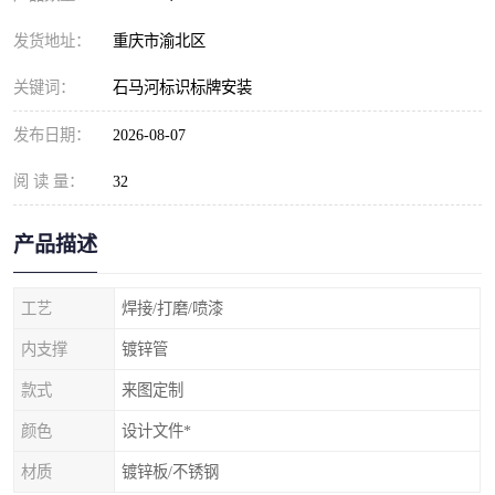
发货地址：
重庆市渝北区
关键词：
石马河标识标牌安装
发布日期：
2026-08-07
阅 读 量：
32
产品描述
工艺
焊接/打磨/喷漆
内支撑
镀锌管
款式
来图定制
颜色
设计文件*
材质
镀锌板/不锈钢