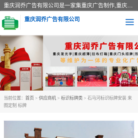
重庆润乔广告有限公司是一家集重庆广告制作,重庆标识标牌,亚克力发光字,led发光字,树脂发光字,超薄灯箱,拉布灯箱,吸塑灯箱,门头招牌,企业形象墙,写真喷绘,x展架,拉网展架,广告展架,条幅,锦旗设计,制作,施工,维护为一体的专业化广告公司.
重庆润乔广告有限公司
招牌类
发光字类
灯箱类
形象墙类
标识标牌类
写真喷绘类
当前位置：
首页
>
供应商机
>
标识标牌类
> 石马河标识标牌安装 来
展架
条幅
图定制 标牌
工装