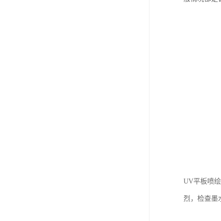
UV平板喷
烈，检查墨