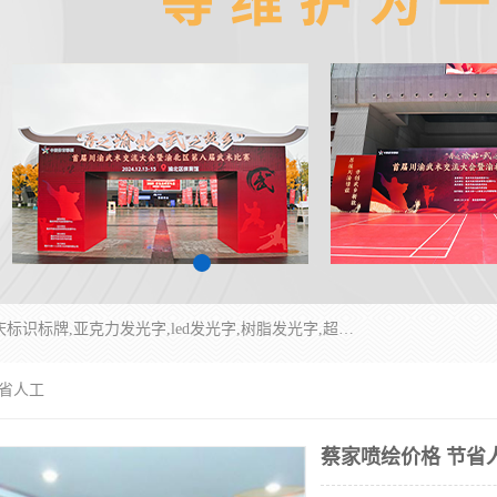
重庆润乔广告有限公司是一家集重庆广告制作,重庆标识标牌,亚克力发光字,led发光字,树脂发光字,超薄灯箱,拉布灯箱,吸塑灯箱,门头招牌,企业形象墙,写真喷绘,x展架,拉网展架,广告展架,条幅,锦旗设计,制作,施工,维护为一体的专业化广告公司.
节省人工
蔡家喷绘价格 节省