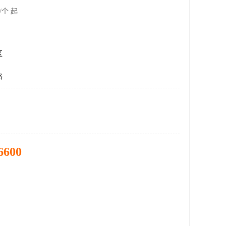
/个 起
区
格
6600