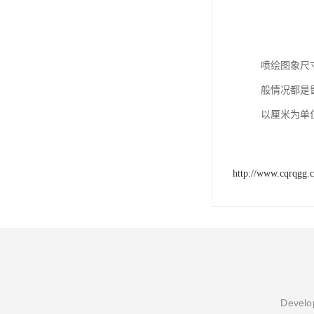
喷绘图象尺
般情况都是
以厘米为单
http://www.cqrqgg.
Develop