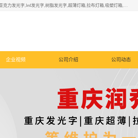
重庆润乔广告有限公司是一家集重庆广告制作,重庆标识标牌,亚克力发光字,led发光字,树脂发光字,超薄灯箱,拉布灯箱,吸塑灯箱,门头招牌,企业形象墙,写真喷绘,x展架,拉网展架,广告展架,条幅,锦旗设计,制作,施工,维护为一体的专业化广告公司.
企业视频
公司介绍
公司动态