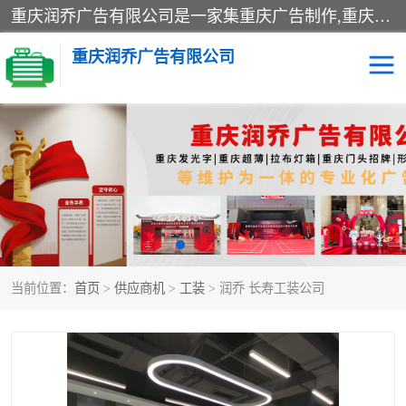
重庆润乔广告有限公司是一家集重庆广告制作,重庆标识标牌,亚克力发光字,led发光字,树脂发光字,超薄灯箱,拉布灯箱,吸塑灯箱,门头招牌,企业形象墙,写真喷绘,x展架,拉网展架,广告展架,条幅,锦旗设计,制作,施工,维护为一体的专业化广告公司.
重庆润乔广告有限公司
招牌类
发光字类
灯箱类
形象墙类
标识标牌类
写真喷绘类
当前位置：
首页
>
供应商机
>
工装
> 润乔 长寿工装公司
展架
条幅
工装