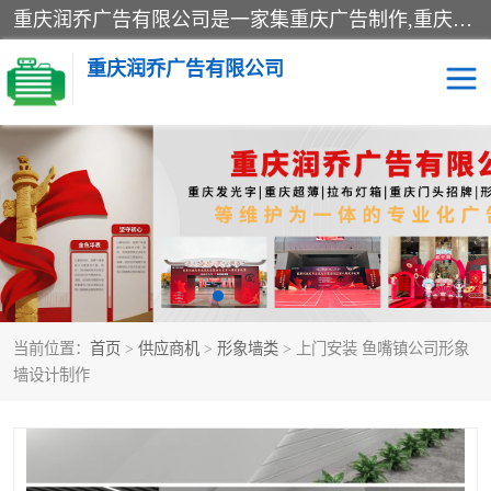
重庆润乔广告有限公司是一家集重庆广告制作,重庆标识标牌,亚克力发光字,led发光字,树脂发光字,超薄灯箱,拉布灯箱,吸塑灯箱,门头招牌,企业形象墙,写真喷绘,x展架,拉网展架,广告展架,条幅,锦旗设计,制作,施工,维护为一体的专业化广告公司.
重庆润乔广告有限公司
招牌类
发光字类
灯箱类
形象墙类
标识标牌类
写真喷绘类
当前位置：
首页
>
供应商机
>
形象墙类
> 上门安装 鱼嘴镇公司形象
展架
条幅
墙设计制作
工装