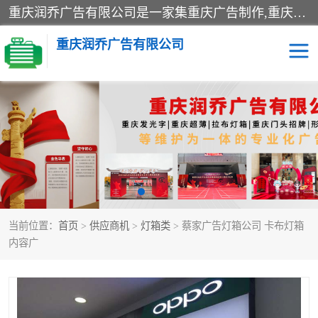
重庆润乔广告有限公司是一家集重庆广告制作,重庆标识标牌,亚克力发光字,led发光字,树脂发光字,超薄灯箱,拉布灯箱,吸塑灯箱,门头招牌,企业形象墙,写真喷绘,x展架,拉网展架,广告展架,条幅,锦旗设计,制作,施工,维护为一体的专业化广告公司.
重庆润乔广告有限公司
招牌类
发光字类
灯箱类
形象墙类
标识标牌类
写真喷绘类
当前位置：
首页
>
供应商机
>
灯箱类
> 蔡家广告灯箱公司 卡布灯箱
展架
条幅
内容广
工装