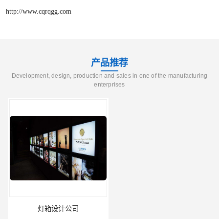
http://www.cqrqgg.com
产品推荐
Development, design, production and sales in one of the manufacturing
enterprises
灯箱设计公司
企业文化墙设计公司