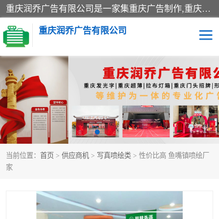
重庆润乔广告有限公司是一家集重庆广告制作,重庆标识标牌,亚克力发光字,led发光字,树脂发光字,超薄灯箱,拉布灯箱,吸塑灯箱,门头招牌,企业形象墙,写真喷绘,x展架,拉网展架,广告展架,条幅,锦旗设计,制作,施工,维护为一体的专业化广告公司.
重庆润乔广告有限公司
招牌类
发光字类
灯箱类
形象墙类
标识标牌类
写真喷绘类
当前位置：
首页
>
供应商机
>
写真喷绘类
> 性价比高 鱼嘴镇喷绘厂
展架
条幅
家
工装