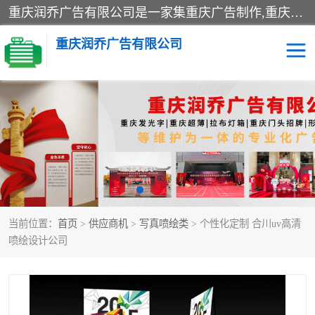
重庆润乔广告有限公司是一家集重庆广告制作,重庆标识标牌,亚克力发光字,led发光字,树脂发光字,超薄灯箱,拉布灯箱,吸塑灯箱,门头招牌,企业形象墙,写真喷绘,x展架,拉网展架,广告展架,条幅,锦旗设计,制作,施工,维护为一体的专业化广告公司.
重庆润乔广告有限公司
招牌类
发光字类
灯箱类
形象墙类
标识标牌类
写真喷绘类
当前位置：
首页
>
供应商机
>
写真喷绘类
> 个性化定制 合川uv高清
展架
条幅
喷绘设计公司
工装