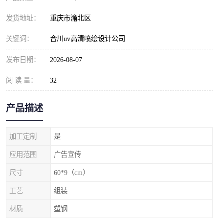
发货地址：
重庆市渝北区
关键词：
合川uv高清喷绘设计公司
发布日期：
2026-08-07
阅 读 量：
32
产品描述
加工定制
是
应用范围
广告宣传
尺寸
60*9（cm）
工艺
组装
材质
塑钢