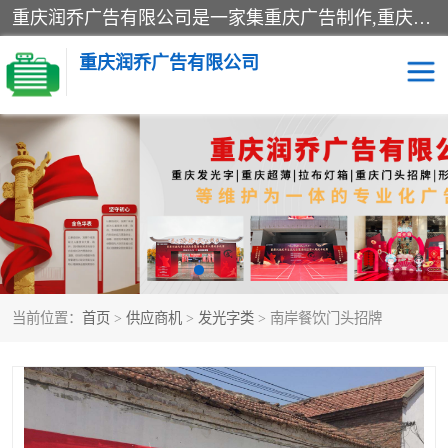
重庆润乔广告有限公司是一家集重庆广告制作,重庆标识标牌,亚克力发光字,led发光字,树脂发光字,超薄灯箱,拉布灯箱,吸塑灯箱,门头招牌,企业形象墙,写真喷绘,x展架,拉网展架,广告展架,条幅,锦旗设计,制作,施工,维护为一体的专业化广告公司.
重庆润乔广告有限公司
招牌类
发光字类
灯箱类
形象墙类
标识标牌类
写真喷绘类
当前位置：
首页
>
供应商机
>
发光字类
> 南岸餐饮门头招牌
展架
条幅
工装