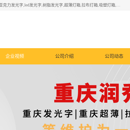
重庆润乔广告有限公司是一家集重庆广告制作,重庆标识标牌,亚克力发光字,led发光字,树脂发光字,超薄灯箱,拉布灯箱,吸塑灯箱,门头招牌,企业形象墙,写真喷绘,x展架,拉网展架,广告展架,条幅,锦旗设计,制作,施工,维护为一体的专业化广告公司.
企业视频
公司介绍
公司动态