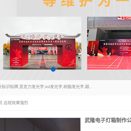
重庆润乔广告有限公司是一家集重庆广告制作,重庆标识标牌,亚克力发光字,led发光字,树脂发光字,超薄灯箱,拉布灯箱,吸塑灯箱,门头招牌,企业形象墙,写真喷绘,x展架,拉网展架,广告展架,条幅,锦旗设计,制作,施工,维护为一体的专业化广告公司.
司 远视效果强烈
武隆电子灯箱制作公