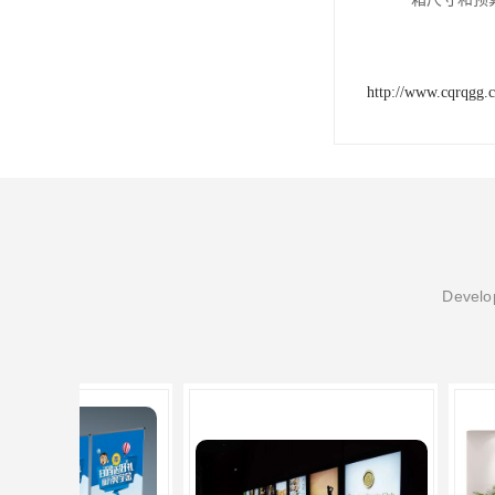
http://www.cqrqgg.
Develop