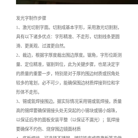
发光字制作步骤
1、激光切割字面。切割成基本字形，采用激光切割割，
具有以下诸多优点：字形精准、不走形，切割线条更圆
滑、更美观、过渡更自然。
2、裁边，根据字厚度裁出围边厚度。锯角，字形位距测
量、定位精准，锯割到位，此为关键步骤，也是决定字
的质量的重要一步，特别是对于厚的围边材质或拐角处
较多的笔划，必不可少，能确保围边材质焊接到位和字
形体不走形。
3、锡或氩焊接围边。据实际情况采用锡或氩焊接。质量
高的锡焊要确保锡接头处无突起的小锡块或锡小熔珠，
以保证后序的面板安装平整（以保证不漏光）；氩焊接
要确保不灼伤、烧穿围边镜面材质