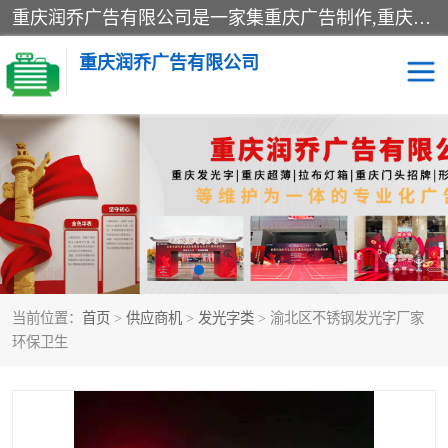
重庆润乔广告有限公司是一家集重庆广告制作,重庆标识标牌,亚克力发光字,led发光字,树脂发光字,超薄灯箱,拉布灯箱,吸塑灯箱,门头招牌,企业形象墙,写真喷绘,x展架,拉网展架,广告展架,条幅,锦旗设计,制作,施工,维护为一体的专业化广告公司.
重庆润乔广告有限公司
招牌类
发光字类
灯箱类
形象墙类
标识标牌类
写真喷绘类
当前位置：
首页
>
供应商机
>
发光字类
> 渝北区不锈钢发光字厂家
展架
条幅
环保卫生
工装