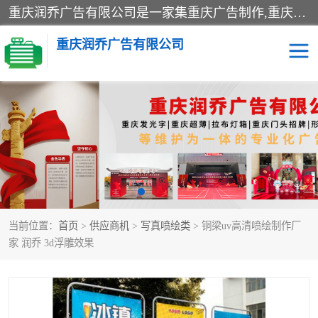
重庆润乔广告有限公司是一家集重庆广告制作,重庆标识标牌,亚克力发光字,led发光字,树脂发光字,超薄灯箱,拉布灯箱,吸塑灯箱,门头招牌,企业形象墙,写真喷绘,x展架,拉网展架,广告展架,条幅,锦旗设计,制作,施工,维护为一体的专业化广告公司.
重庆润乔广告有限公司
招牌类
发光字类
灯箱类
形象墙类
标识标牌类
写真喷绘类
当前位置：
首页
>
供应商机
>
写真喷绘类
> 铜梁uv高清喷绘制作厂
展架
条幅
家 润乔 3d浮雕效果
工装