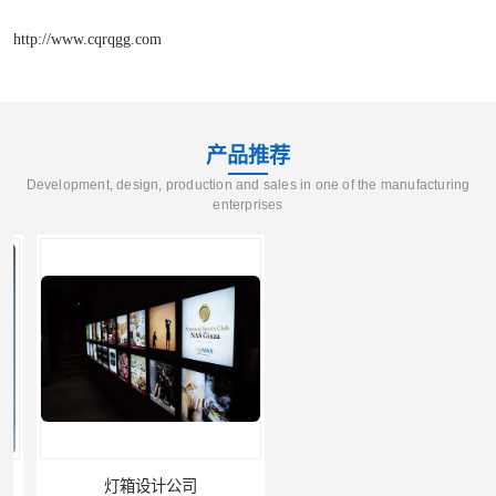
http://www.cqrqgg.com
产品推荐
Development, design, production and sales in one of the manufacturing
enterprises
灯箱设计公司
企业文化墙设计公司