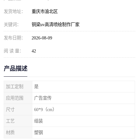
发货地址：
重庆市渝北区
关键词：
铜梁uv高清喷绘制作厂家
发布日期：
2026-08-09
阅 读 量：
42
产品描述
加工定制
是
应用范围
广告宣传
尺寸
60*9（cm）
工艺
组装
材质
塑钢