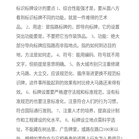
标识标牌设计的要点 1、综合性能强才是，要从面八方
看到标识标牌不同的功能，就是一件难得的艺术
品。 2、用途：是指路标牌的，即导向标牌，它的设置
突出功能要是，不要把它当作装饰品。 3、功能：绝大
部分导向标牌应指路而非指地点。指的如何到达目的
地，方法是如何走。 4、符号：能用编码、符号就不用
文字，但前提是意思明确。 5、各大城市别只注重修建
大马路、大立交，应该规范化、循序渐进更换不规范标
识牌，这件事所能起到的效果有时比修大马路还来得有
效。 6、标牌设置要严格遵守法规和标准规范，没有标
准规范的也要注意标准化，注意符合人们的行为习惯，
符合国际通行准则。 7、注重人才的培养，提高设计制
作和工程建设的化水平。 8、标牌设立地点需科学选
址，不能藏在树丛里、广告牌里，或路在路口100米以
外，想想如果你在与它相垂直的道路上行车怎么看得见?