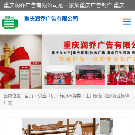
重庆润乔广告有限公司是一家集重庆广告制作,重庆标识标牌,亚克力发光字,led发光字,树脂发光字,超薄灯箱,拉布灯箱,吸塑灯箱,门头招牌,企业形象墙,写真喷绘,x展架,拉网展架,广告展架,条幅,锦旗设计,制作,施工,维护为一体的专业化广告公司.
重庆润乔广告有限公司
招牌类
发光字类
灯箱类
形象墙类
标识标牌类
写真喷绘类
当前位置：
首页
>
供应商机
>
标识标牌类
> 上门安装 北部新区标牌
展架
条幅
厂家
工装