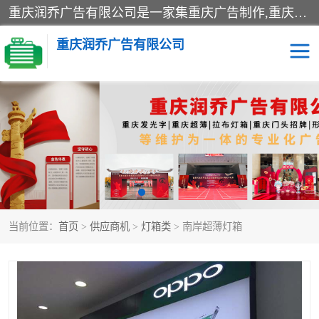
重庆润乔广告有限公司是一家集重庆广告制作,重庆标识标牌,亚克力发光字,led发光字,树脂发光字,超薄灯箱,拉布灯箱,吸塑灯箱,门头招牌,企业形象墙,写真喷绘,x展架,拉网展架,广告展架,条幅,锦旗设计,制作,施工,维护为一体的专业化广告公司.
重庆润乔广告有限公司
招牌类
发光字类
灯箱类
形象墙类
标识标牌类
写真喷绘类
当前位置：
首页
>
供应商机
>
灯箱类
> 南岸超薄灯箱
展架
条幅
工装