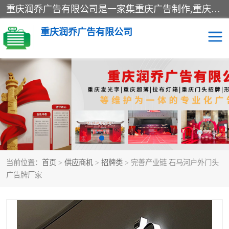
重庆润乔广告有限公司是一家集重庆广告制作,重庆标识标牌,亚克力发光字,led发光字,树脂发光字,超薄灯箱,拉布灯箱,吸塑灯箱,门头招牌,企业形象墙,写真喷绘,x展架,拉网展架,广告展架,条幅,锦旗设计,制作,施工,维护为一体的专业化广告公司.
重庆润乔广告有限公司
招牌类
发光字类
灯箱类
形象墙类
标识标牌类
写真喷绘类
当前位置：
首页
>
供应商机
>
招牌类
> 完善产业链 石马河户外门头
展架
条幅
广告牌厂家
工装