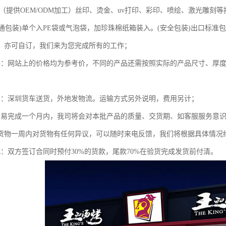
：（提供OEM/ODM加工）丝印、烫金、uv打印、彩印、喷绘、激光雕刻
(普通包装)单个入PE袋或气泡袋，加珍珠棉纸箱装入。(安全包装)出口标
，亦可自订，我们来为您完成所有的工作；
格：网站上的价格均为参考价，不同的产品还需按照实际的产品尺寸、厚
明：深圳货车送货，外地发物流。运输方式另外说明，费用另计；
交易完成一个月内，我司将会对本批产品的质量、交货期、如客服服务意
货物一周内对货物有任何异议，可以随时来电反馈，我们将根据具体情况
式：双方签订合同时预付30%的货款，尾款70%在验货完成发货前付清。