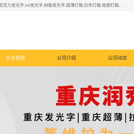
重庆润乔广告有限公司是一家集重庆广告制作,重庆标识标牌,亚克力发光字,led发光字,树脂发光字,超薄灯箱,拉布灯箱,吸塑灯箱,门头招牌,企业形象墙,写真喷绘,x展架,拉网展架,广告展架,条幅,锦旗设计,制作,施工,维护为一体的专业化广告公司.
企业视频
公司介绍
公司动态