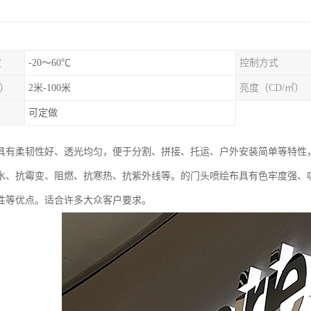
度
-20～60℃
控制方式
）
2米-100米
亮度（CD/㎡）
可定做
具有柔韧性好、透光均匀，便于分割、拼接、托运、户外安装简单等特性
水、抗霉变、阻燃、抗寒热、抗紫外线等。的门头喷绘布具有色牢度强、
性等优点。适合许多大众客户要求。