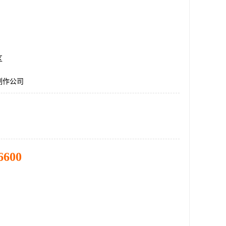
区
制作公司
6600