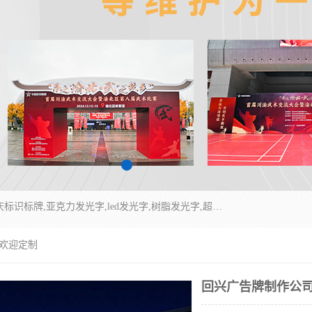
重庆润乔广告有限公司是一家集重庆广告制作,重庆标识标牌,亚克力发光字,led发光字,树脂发光字,超薄灯箱,拉布灯箱,吸塑灯箱,门头招牌,企业形象墙,写真喷绘,x展架,拉网展架,广告展架,条幅,锦旗设计,制作,施工,维护为一体的专业化广告公司.
 欢迎定制
回兴广告牌制作公司