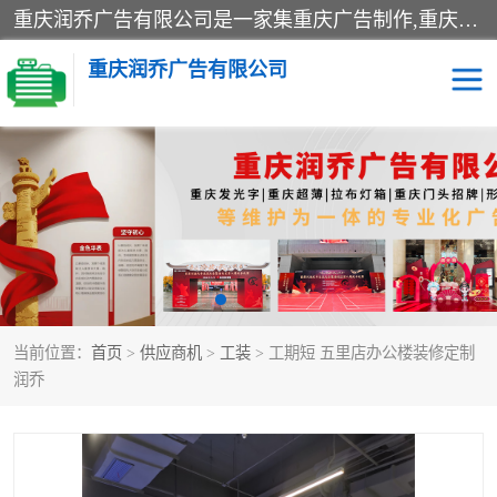
重庆润乔广告有限公司是一家集重庆广告制作,重庆标识标牌,亚克力发光字,led发光字,树脂发光字,超薄灯箱,拉布灯箱,吸塑灯箱,门头招牌,企业形象墙,写真喷绘,x展架,拉网展架,广告展架,条幅,锦旗设计,制作,施工,维护为一体的专业化广告公司.
重庆润乔广告有限公司
招牌类
发光字类
灯箱类
形象墙类
标识标牌类
写真喷绘类
当前位置：
首页
>
供应商机
>
工装
> 工期短 五里店办公楼装修定制
展架
条幅
润乔
工装