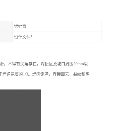
镀锌管
设计文件*
滑，不得有尖角存在。焊接区及坡口周围20mm以
焊道宽度的1/3。焊肉饱满，焊接面无，裂纹和明