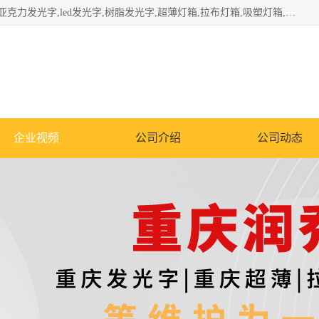
重庆润乔广告有限公司是一家集重庆广告制作,重庆标识标牌,亚克力发光字,led发光字,树脂发光字,超薄灯箱,拉布灯箱,吸塑灯箱,门头招牌,企业形象墙,写真喷绘,x展架,拉网展架,广告展架,条幅,锦旗设计,制作,施工,维护为一体的专业化广告公司.
企业视频
公司介绍
公司动态