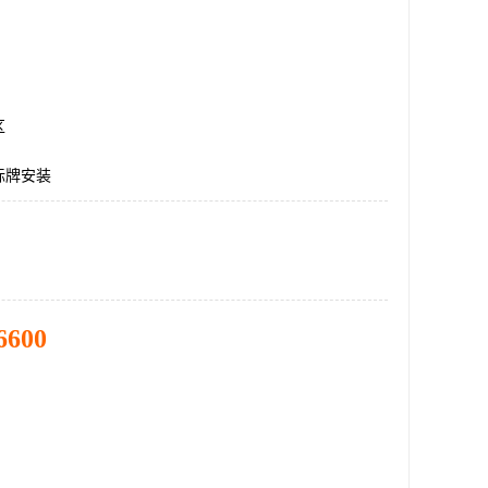
区
标牌安装
6600