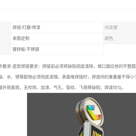
焊接/打磨/喷漆
内支撑
来图定制
颜色
镀锌板/不锈钢
作要求-造型焊接要求：焊接前必须将缺陷彻底清除，坡口面应修的平整圆
油、水、锈等脏物必须彻底清理。表面堆焊接时，焊道间的重叠量不得小于
缝外观美观，无咬肉、加渣、气孔、裂纹、飞溅等缺陷；焊波均匀。