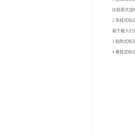
比较高大显
2.吊挂式
易于被人们
3.贴附式
4.悬挂式