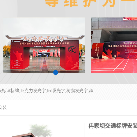
重庆润乔广告有限公司是一家集重庆广告制作,重庆标识标牌,亚克力发光字,led发光字,树脂发光字,超薄灯箱,拉布灯箱,吸塑灯箱,门头招牌,企业形象墙,写真喷绘,x展架,拉网展架,广告展架,条幅,锦旗设计,制作,施工,维护为一体的专业化广告公司.
安装
冉家坝交通标牌安