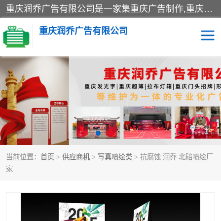
重庆润乔广告有限公司是一家集重庆广告制作,重庆标识标牌,亚克力发光字,led发光字,树脂发光字,超薄灯箱,拉布灯箱,吸塑灯箱,门头招牌,企业形象墙,写真喷绘,x展架,拉网展架,广告展架,条幅,锦旗设计,制作,施工,维护为一体的专业化广告公司.
重庆润乔广告有限公司
招牌类
发光字类
灯箱类
形象墙类
标识标牌类
写真喷绘类
当前位置：
首页
>
供应商机
>
写真喷绘类
> 抗腐蚀 润乔 北碚喷绘厂
展架
条幅
家
工装