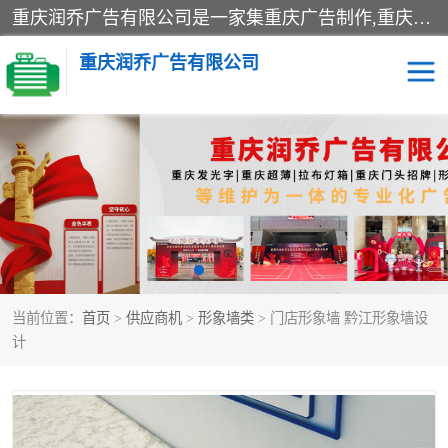
重庆润乔广告有限公司是一家集重庆广告制作,重庆标识标牌,亚克力发光字,led发光字,树脂发光字,超薄灯箱,拉布灯箱,吸塑灯箱,门头招牌,企业形象墙,写真喷绘,x展架,拉网展架,广告展架,条幅,锦旗设计,制作,施工,维护为一体的专业化广告公司.
重庆润乔广告有限公司
招牌类
发光字类
灯箱类
形象墙类
标识标牌类
写真喷绘类
当前位置：
首页
>
供应商机
>
形象墙类
> 门店形象墙 黔江形象墙设
展架
条幅
计
工装