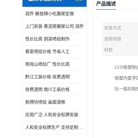
产品描述
润乔 解放碑小吃展架定做
上门安装 黄泥磅展架公司 润乔
安装方式
性价比高 铜梁喷绘制作
适用场景
材质
蔡家喷绘价格 节省人工
照母山喷绘厂 性价比高
LED吸塑
黔江工装价格 收费透明
吸塑内套字
比一般的吸
收费透明 南川工装价格
新牌坊喷绘 画面清晰
应用广泛 人和安全标牌安装
人和安全标牌生产 支持定制 润乔