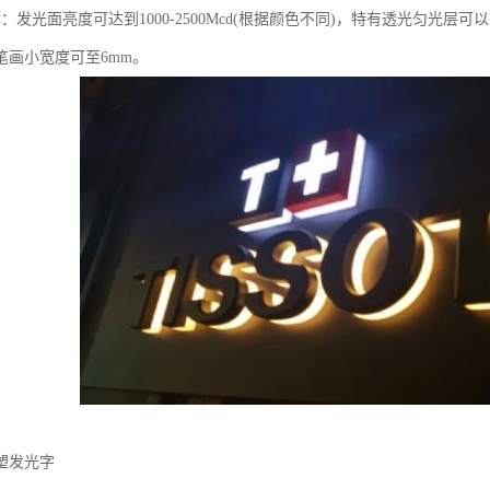
：发光面亮度可达到1000-2500Mcd(根据颜色不同)，特有透光匀光层
笔画小宽度可至6mm。
塑发光字