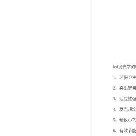
led发光字
1、环保卫
2、突出醒
3、适应性
4、发光超
5、精致小
6、有效节