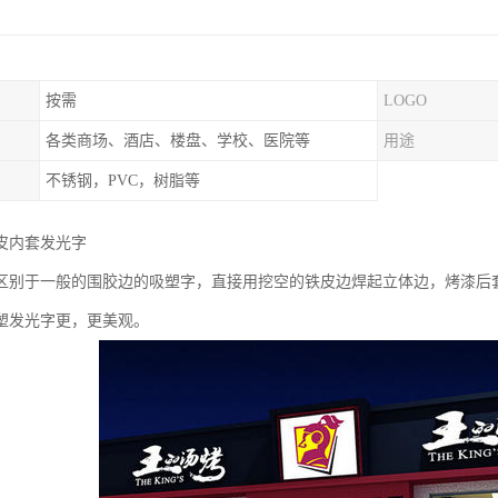
按需
LOGO
各类商场、酒店、楼盘、学校、医院等
用途
不锈钢，PVC，树脂等
铁皮内套发光字
区别于一般的围胶边的吸塑字，直接用挖空的铁皮边焊起立体边，烤漆后
塑发光字更，更美观。