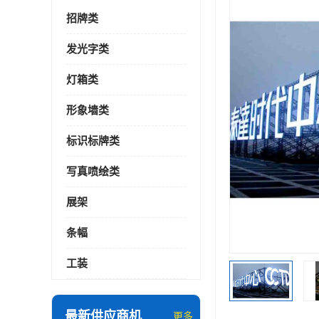
招牌类
发光字类
灯箱类
形象墙类
标识标牌类
写真喷绘类
展架
条幅
工装
最新供应商机
更多