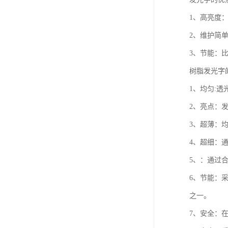
1、高亮度
2、维护简
3、节能：
树脂发光字
1、均匀:透
2、亮点：发
3、超薄：
4、超细：
5、：通过
6、节能：
之一。
7、安全：在