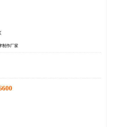
区
光字制作厂家
6600