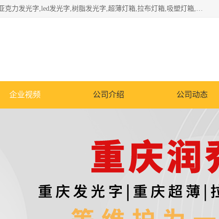
重庆润乔广告有限公司是一家集重庆广告制作,重庆标识标牌,亚克力发光字,led发光字,树脂发光字,超薄灯箱,拉布灯箱,吸塑灯箱,门头招牌,企业形象墙,写真喷绘,x展架,拉网展架,广告展架,条幅,锦旗设计,制作,施工,维护为一体的专业化广告公司.
企业视频
公司介绍
公司动态