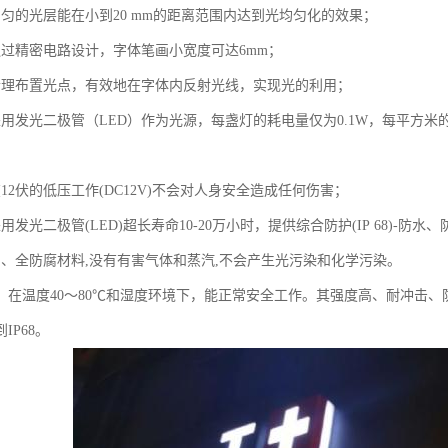
均匀的光层能在小到20 mm的距离范围内达到光均匀化的效果；
通过精密电路设计，字体笔画小宽度可达6mm；
合理布置光点，有效地在字体内反射光线，实现光的利用；
采用发光二极管（LED）作为光源，每盏灯的耗电量仅为0.1W，每平方米
12伏的低压工作(DC12V)不会对人身安全造成任何伤害；
用发光二极管(LED)超长寿命10-20万小时，提供综合防护(IP 68)-
护、全防腐材料,没有有害气体和蒸汽,不会产生光污染和化学污染。
性：在温度40～80℃和湿度环境下，能正常安全工作。其强度高、耐冲击
IP68。