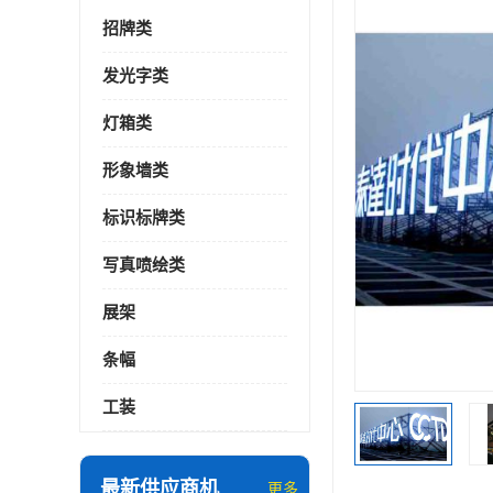
招牌类
发光字类
灯箱类
形象墙类
标识标牌类
写真喷绘类
展架
条幅
工装
最新供应商机
更多