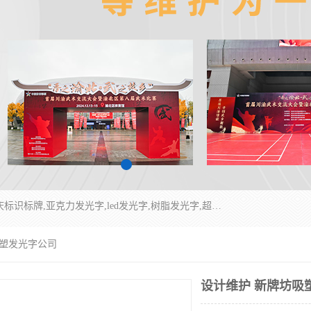
重庆润乔广告有限公司是一家集重庆广告制作,重庆标识标牌,亚克力发光字,led发光字,树脂发光字,超薄灯箱,拉布灯箱,吸塑灯箱,门头招牌,企业形象墙,写真喷绘,x展架,拉网展架,广告展架,条幅,锦旗设计,制作,施工,维护为一体的专业化广告公司.
吸塑发光字公司
设计维护 新牌坊吸