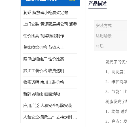
产品描述
润乔 解放碑小吃展架定做
上门安装 黄泥磅展架公司 润乔
安装方式
性价比高 铜梁喷绘制作
适用场景
材质
蔡家喷绘价格 节省人工
照母山喷绘厂 性价比高
发光字的优
黔江工装价格 收费透明
1、高亮度
2、维护简
收费透明 南川工装价格
3、节能：
新牌坊喷绘 画面清晰
树脂发光字
应用广泛 人和安全标牌安装
1、均匀:透
人和安全标牌生产 支持定制 润乔
2、亮点：发