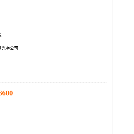
区
发光字公司
6600