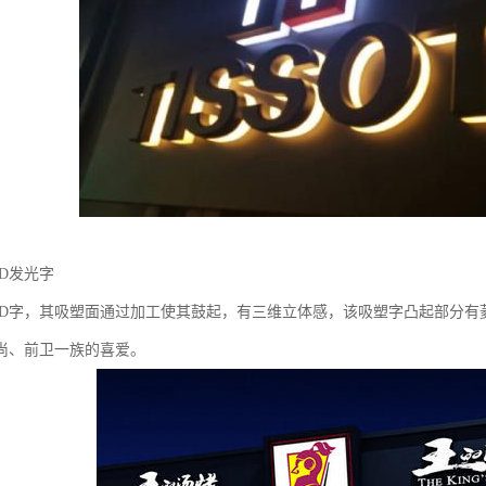
D发光字
ED字，其吸塑面通过加工使其鼓起，有三维立体感，该吸塑字凸起部分有
尚、前卫一族的喜爱。