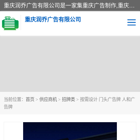
重庆润乔广告有限公司是一家集重庆广告制作,重庆标识标牌,亚克力发光字,led发光字,树脂发光字,超薄灯箱,拉布灯箱,吸塑灯箱,门头招牌,企业形象墙,写真喷绘,x展架,拉网展架,广告展架,条幅,锦旗设计,制作,施工,维护为一体的专业化广告公司.
重庆润乔广告有限公司
当前位置：
首页
>
供应商机
>
招牌类
> 按需设计 门头广告牌 人和广
告牌