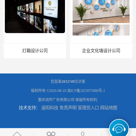
司
企业文化墙设计公司
您是第
2033749
位访客
版权所有 ©2026-08-10
渝ICP备2025075980号-1
重庆润乔广告有限公司
保留所有权利.
技术支持：
遥阳科技
免责声明
管理员入口
网站地图
标识标牌设计公司
展架海报设计