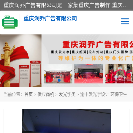
重庆润乔广告有限公司是一家集重庆广告制作,重庆标识标牌,亚克力发光字,led发光字,树脂发光字,超薄灯箱,拉布灯箱,吸塑灯箱,门头招牌,企业形象墙,写真喷绘,x展架,拉网展架,广告展架,条幅,锦旗设计,制作,施工,维护为一体的专业化广告公司.
重庆润乔广告有限公司
招牌类
发光字类
灯箱类
形象墙类
标识标牌类
写真喷绘类
当前位置：
首页
>
供应商机
>
发光字类
> 渝中发光字设计 环保卫生
展架
条幅
工装