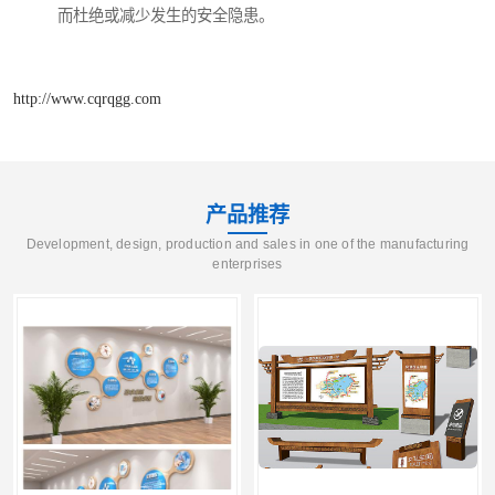
而杜绝或减少发生的安全隐患。
http://www.cqrqgg.com
产品推荐
Development, design, production and sales in one of the manufacturing
enterprises