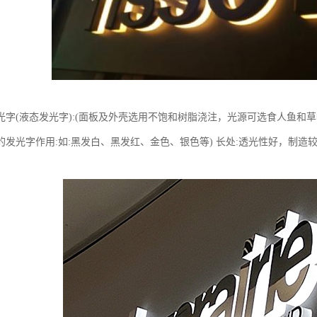
发光字(液态发光字):(面板及外壳选用不饱和树脂浇注，光源可选食人鱼
的发光字作用:如:黑发白、黑发红、金色、银色等) 长处:透光性好，制