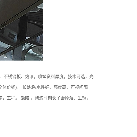
板、不锈钢板、烤漆，喷塑资料厚度，技术可选，光
体价钱)。 长处:防水性好，亮度高，可视间隔
，工程。 缺陷:，烤漆时刻长了会掉落、生锈，