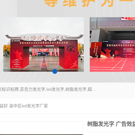
重庆润乔广告有限公司是一家集重庆广告制作,重庆标识标牌,亚克力发光字,led发光字,树脂发光字,超薄灯箱,拉布灯箱,吸塑灯箱,门头招牌,企业形象墙,写真喷绘,x展架,拉网展架,广告展架,条幅,锦旗设计,制作,施工,维护为一体的专业化广告公司.
益好 渝中区led发光字厂家
树脂发光字 广告效益