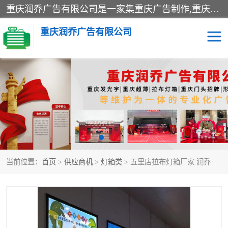
重庆润乔广告有限公司是一家集重庆广告制作,重庆标识标牌,亚克力发光字,led发光字,树脂发光字,超薄灯箱,拉布灯箱,吸塑灯箱,门头招牌,企业形象墙,写真喷绘,x展架,拉网展架,广告展架,条幅,锦旗设计,制作,施工,维护为一体的专业化广告公司.
重庆润乔广告有限公司
招牌类
发光字类
灯箱类
形象墙类
标识标牌类
写真喷绘类
当前位置：
首页
>
供应商机
>
灯箱类
> 五里店拉布灯箱厂家 润乔
展架
条幅
工装