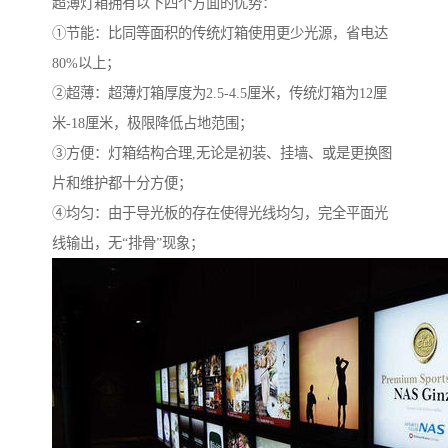
超薄灯箱拥有以下四个方面的优势：
①节能：比同等面积的传统灯箱使用更少光源，省电达
80%以上；
②超薄：超薄灯箱厚度为2.5-4.5厘米，传统灯箱为12厘
米-18厘米，极限降低占地范围；
③方便：灯箱结构合理,无论是初装、挂墙、或是更换图
片和维护都十分方便；
④均匀：由于导光板的存在使得光线均匀，完全平面光
线输出，无“排骨”现象；