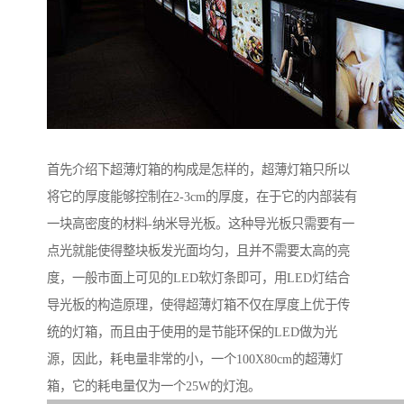
首先介绍下超薄灯箱的构成是怎样的，超薄灯箱只所以
将它的厚度能够控制在2-3cm的厚度，在于它的内部装有
一块高密度的材料-纳米导光板。这种导光板只需要有一
点光就能使得整块板发光面均匀，且并不需要太高的亮
度，一般市面上可见的LED软灯条即可，用LED灯结合
导光板的构造原理，使得超薄灯箱不仅在厚度上优于传
统的灯箱，而且由于使用的是节能环保的LED做为光
源，因此，耗电量非常的小，一个100X80cm的超薄灯
箱，它的耗电量仅为一个25W的灯泡。