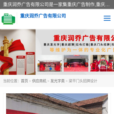
重庆润乔广告有限公司是一家集重庆广告制作,重庆标识标牌,亚克力发光字,led发光字,树脂发光字,超薄灯箱,拉布灯箱,吸塑灯箱,门头招牌,企业形象墙,写真喷绘,x展架,拉网展架,广告展架,条幅,锦旗设计,制作,施工,维护为一体的专业化广告公司.
重庆润乔广告有限公司
招牌类
发光字类
灯箱类
形象墙类
标识标牌类
写真喷绘类
当前位置：
首页
>
供应商机
>
发光字类
> 梁平门头招牌设计
展架
条幅
工装