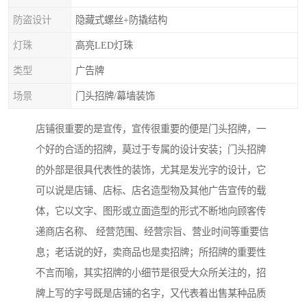
防盗设计
隐藏式螺丝+防撬结构
灯珠
高亮LED灯珠
类型
广告牌
场景
门头招牌/幕墙装饰
店铺很重要的是宣传，宣传很重要的便是门头招牌，一
个好的合适的招牌，莫过于专属的设计安装；门头招牌
的外部是很具代表性的装饰，尤其是发光字的设计，它
可以说是店铺、店标、店名造型物及其他广告宣传的载
体，它以文字、图形或立面造型的形式不断地向顾客传
递商店名称、 经营范围、经营宗旨、营业时间等重要信
息；老话说的好，卖商品也是卖招牌；所招牌的重要性
不言而喻，其实招牌的小细节是很受大众所关注的，招
牌上写的字号既是店铺的名字，又代表着出售某种品质