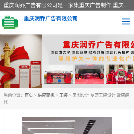
重庆润乔广告有限公司是一家集重庆广告制作,重庆标识标牌,亚克力发光字,led发光字,树脂发光字,超薄灯箱,拉布灯箱,吸塑灯箱,门头招牌,企业形象墙,写真喷绘,x展架,拉网展架,广告展架,条幅,锦旗设计,制作,施工,维护为一体的专业化广告公司.
重庆润乔广告有限公司
招牌类
发光字类
灯箱类
形象墙类
标识标牌类
写真喷绘类
当前位置：
首页
>
供应商机
>
工装
> 来图设计 复盛工装设计 饭店装
展架
条幅
修
工装