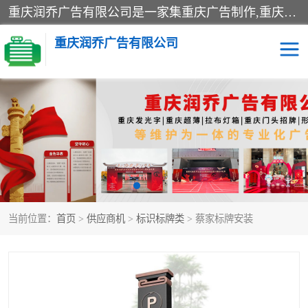
重庆润乔广告有限公司是一家集重庆广告制作,重庆标识标牌,亚克力发光字,led发光字,树脂发光字,超薄灯箱,拉布灯箱,吸塑灯箱,门头招牌,企业形象墙,写真喷绘,x展架,拉网展架,广告展架,条幅,锦旗设计,制作,施工,维护为一体的专业化广告公司.
重庆润乔广告有限公司
招牌类
发光字类
灯箱类
形象墙类
标识标牌类
写真喷绘类
当前位置：
首页
>
供应商机
>
标识标牌类
> 蔡家标牌安装
展架
条幅
工装