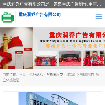
重庆润乔广告有限公司是一家集重庆广告制作,重庆标识标牌,亚克力发光字,led发光字,树脂发光字,超薄灯箱,拉布灯箱,吸塑灯箱,门头招牌,企业形象墙,写真喷绘,x展架,拉网展架,广告展架,条幅,锦旗设计,制作,施工,维护为一体的专业化广告公司.
重庆润乔广告有限公司
招牌类
发光字类
灯箱类
形象墙类
标识标牌类
写真喷绘类
当前位置：
首页
>
供应商机
>
写真喷绘类
> 北部新区喷绘制作厂家
展架
条幅
立体感较强
工装