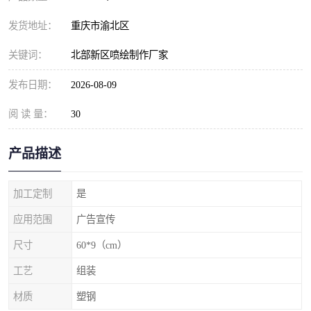
发货地址：
重庆市渝北区
关键词：
北部新区喷绘制作厂家
发布日期：
2026-08-09
阅 读 量：
30
产品描述
加工定制
是
应用范围
广告宣传
尺寸
60*9（cm）
工艺
组装
材质
塑钢