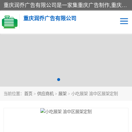
重庆润乔广告有限公司是一家集重庆广告制作,重庆标识标牌,亚克力发光字,led发光字,树脂发光字,超薄灯箱,拉布灯箱,吸塑灯箱,门头招牌,企业形象墙,写真喷绘,x展架,拉网展架,广告展架,条幅,锦旗设计,制作,施工,维护为一体的专业化广告公司.
重庆润乔广告有限公司
招牌类
发光字类
灯箱类
形象墙类
标识标牌类
写真喷绘类
当前位置：
首页
>
供应商机
>
展架
> 小吃展架 渝中区展架定制
展架
条幅
工装