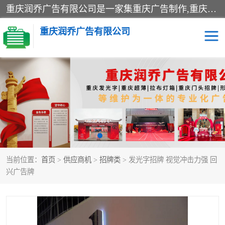
重庆润乔广告有限公司是一家集重庆广告制作,重庆标识标牌,亚克力发光字,led发光字,树脂发光字,超薄灯箱,拉布灯箱,吸塑灯箱,门头招牌,企业形象墙,写真喷绘,x展架,拉网展架,广告展架,条幅,锦旗设计,制作,施工,维护为一体的专业化广告公司.
重庆润乔广告有限公司
招牌类
发光字类
灯箱类
形象墙类
标识标牌类
写真喷绘类
当前位置：
首页
>
供应商机
>
招牌类
> 发光字招牌 视觉冲击力强 回
展架
条幅
兴广告牌
工装