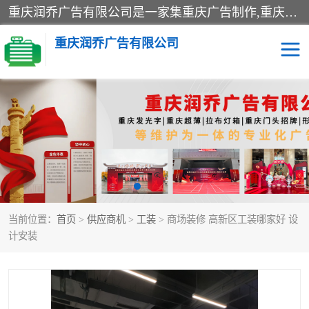
重庆润乔广告有限公司是一家集重庆广告制作,重庆标识标牌,亚克力发光字,led发光字,树脂发光字,超薄灯箱,拉布灯箱,吸塑灯箱,门头招牌,企业形象墙,写真喷绘,x展架,拉网展架,广告展架,条幅,锦旗设计,制作,施工,维护为一体的专业化广告公司.
重庆润乔广告有限公司
招牌类
发光字类
灯箱类
形象墙类
标识标牌类
写真喷绘类
当前位置：
首页
>
供应商机
>
工装
> 商场装修 高新区工装哪家好 设
展架
条幅
计安装
工装