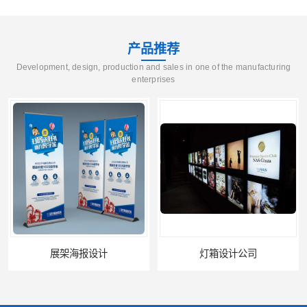
产品推荐
Development, design, production and sales in one of the manufacturing
enterprises
展架海报设计
灯箱设计公司