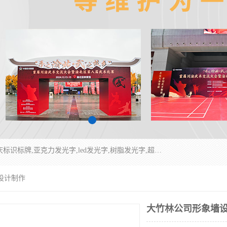
重庆润乔广告有限公司是一家集重庆广告制作,重庆标识标牌,亚克力发光字,led发光字,树脂发光字,超薄灯箱,拉布灯箱,吸塑灯箱,门头招牌,企业形象墙,写真喷绘,x展架,拉网展架,广告展架,条幅,锦旗设计,制作,施工,维护为一体的专业化广告公司.
设计制作
大竹林公司形象墙