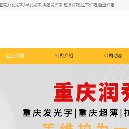
重庆润乔广告有限公司是一家集重庆广告制作,重庆标识标牌,亚克力发光字,led发光字,树脂发光字,超薄灯箱,拉布灯箱,吸塑灯箱,门头招牌,企业形象墙,写真喷绘,x展架,拉网展架,广告展架,条幅,锦旗设计,制作,施工,维护为一体的专业化广告公司.
企业视频
公司介绍
公司动态