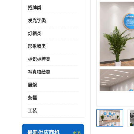
招牌类
发光字类
灯箱类
形象墙类
标识标牌类
写真喷绘类
展架
条幅
工装
最新供应商机
更多