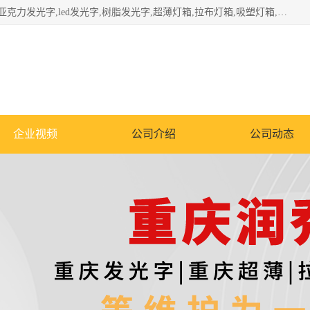
重庆润乔广告有限公司是一家集重庆广告制作,重庆标识标牌,亚克力发光字,led发光字,树脂发光字,超薄灯箱,拉布灯箱,吸塑灯箱,门头招牌,企业形象墙,写真喷绘,x展架,拉网展架,广告展架,条幅,锦旗设计,制作,施工,维护为一体的专业化广告公司.
企业视频
公司介绍
公司动态