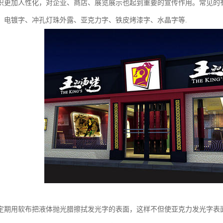
识更加人性化，对企业、商店、展览展示也起到重要的宣传作用。常见的
、电镀字、冲孔灯珠外露、亚克力字、铁皮烤漆字、水晶字等.
定期用软布把液体抛光腊擦拭发光字的表面，这样不但使亚克力发光字表