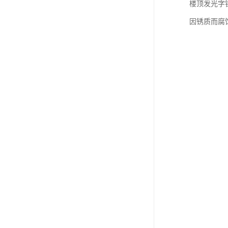
楼顶发光字
因锈质而腐