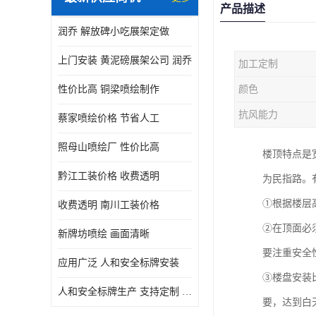
产品描述
润乔 解放碑小吃展架定做
上门安装 黄泥磅展架公司 润乔
加工定制
性价比高 铜梁喷绘制作
颜色
抗风能力
蔡家喷绘价格 节省人工
照母山喷绘厂 性价比高
楼顶特点是
黔江工装价格 收费透明
为民指路。
①根据楼层
收费透明 南川工装价格
②在顶面必
新牌坊喷绘 画面清晰
要注重安全
应用广泛 人和安全标牌安装
③楼盘安装
人和安全标牌生产 支持定制 润乔
要，达到白