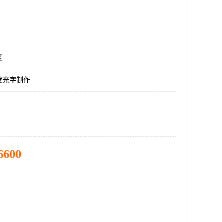
区
发光字制作
6600