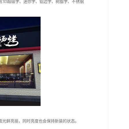
有3D超级字、迷你字、铝边字、树脂字、不锈钢
面光鲜亮丽，同时亮度也会保持新装的状态。