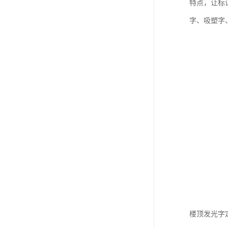
特点，让标
字、吸塑字
楼顶发光字