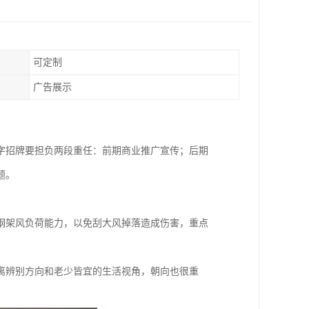
可定制
广告展示
字招牌要担负两段重任：前期商业推广宣传；后期
题。
钢架风负荷能力，以免刮大风掉落造成伤害，重点
离辨别方向和老少皆宜的生活视角，朝向也很重