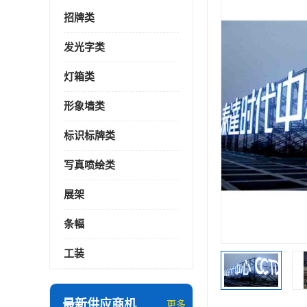
招牌类
发光字类
灯箱类
形象墙类
标识标牌类
写真喷绘类
展架
条幅
工装
最新供应商机
更多