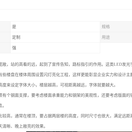
是
规格
定制
用途
强
宽敞，站的高看的远，起到了宣传告知，路标指引的作用。这类LED发光
有些楼盘在楼体周围设置闪灯亮化工程，这样更能彰显企业实力和设计主
高度来设定字体大小，楼层越高，可视距离越远，字体就要越大。
须有个钢面支撑，要考虑楼面承重能力和钢架的美观性，还要考虑版面的
性。
比较高，通常在楼顶，要占据两层楼的高度，同时尺寸也很大，满足远距
天清晰、晚上敞亮的效果。