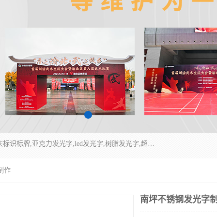
重庆润乔广告有限公司是一家集重庆广告制作,重庆标识标牌,亚克力发光字,led发光字,树脂发光字,超薄灯箱,拉布灯箱,吸塑灯箱,门头招牌,企业形象墙,写真喷绘,x展架,拉网展架,广告展架,条幅,锦旗设计,制作,施工,维护为一体的专业化广告公司.
制作
南坪不锈钢发光字