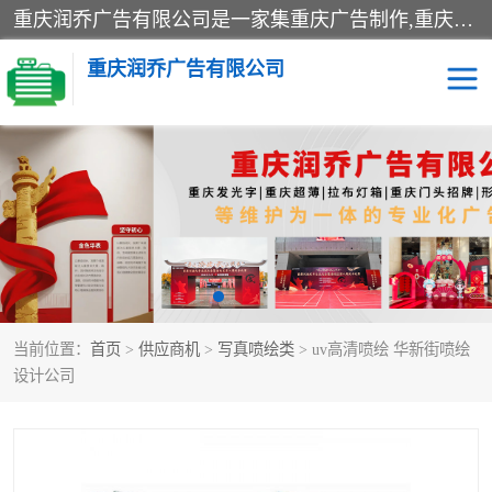
重庆润乔广告有限公司是一家集重庆广告制作,重庆标识标牌,亚克力发光字,led发光字,树脂发光字,超薄灯箱,拉布灯箱,吸塑灯箱,门头招牌,企业形象墙,写真喷绘,x展架,拉网展架,广告展架,条幅,锦旗设计,制作,施工,维护为一体的专业化广告公司.
重庆润乔广告有限公司
招牌类
发光字类
灯箱类
形象墙类
标识标牌类
写真喷绘类
当前位置：
首页
>
供应商机
>
写真喷绘类
> uv高清喷绘 华新街喷绘
展架
条幅
设计公司
工装