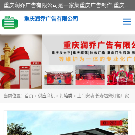
重庆润乔广告有限公司是一家集重庆广告制作,重庆标识标牌,亚克力发光字,led发光字,树脂发光字,超薄灯箱,拉布灯箱,吸塑灯箱,门头招牌,企业形象墙,写真喷绘,x展架,拉网展架,广告展架,条幅,锦旗设计,制作,施工,维护为一体的专业化广告公司.
重庆润乔广告有限公司
招牌类
发光字类
灯箱类
形象墙类
标识标牌类
写真喷绘类
当前位置：
首页
>
供应商机
>
灯箱类
> 上门安装 长寿超薄灯箱厂家
展架
条幅
工装