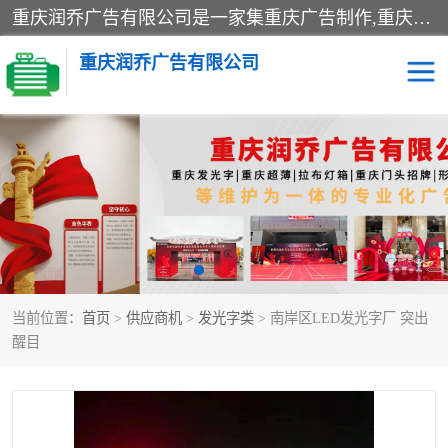
重庆润乔广告有限公司是一家集重庆广告制作,重庆标识标牌,亚克力发光字,led发光字,树脂发光字,超薄灯箱,拉布灯箱,吸塑灯箱,门头招牌,企业形象墙,写真喷绘,x展架,拉网展架,广告展架,条幅,锦旗设计,制作,施工,维护为一体的专业化广告公司.
重庆润乔广告有限公司
招牌类
发光字类
灯箱类
形象墙类
标识标牌类
写真喷绘类
当前位置：
首页
>
供应商机
>
发光字类
> 南岸区LED发光字厂 突出
展架
条幅
醒目
工装