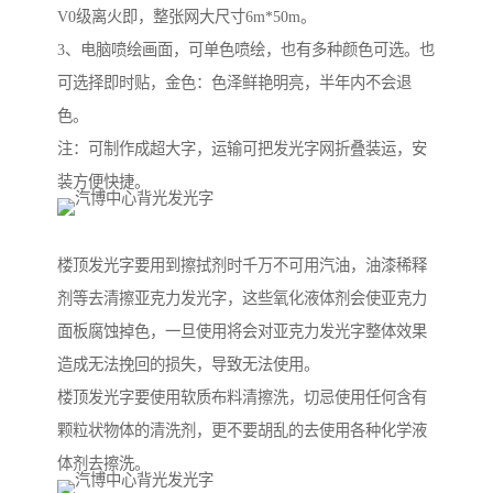
V0级离火即，整张网大尺寸6m*50m。
3、电脑喷绘画面，可单色喷绘，也有多种颜色可选。也
可选择即时贴，金色：色泽鲜艳明亮，半年内不会退
色。
注：可制作成超大字，运输可把发光字网折叠装运，安
装方便快捷。
楼顶发光字要用到擦拭剂时千万不可用汽油，油漆稀释
剂等去清擦亚克力发光字，这些氧化液体剂会使亚克力
面板腐蚀掉色，一旦使用将会对亚克力发光字整体效果
造成无法挽回的损失，导致无法使用。
楼顶发光字要使用软质布料清擦洗，切忌使用任何含有
颗粒状物体的清洗剂，更不要胡乱的去使用各种化学液
体剂去擦洗。