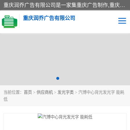
重庆润乔广告有限公司是一家集重庆广告制作,重庆标识标牌,亚克力发光字,led发光字,树脂发光字,超薄灯箱,拉布灯箱,吸塑灯箱,门头招牌,企业形象墙,写真喷绘,x展架,拉网展架,广告展架,条幅,锦旗设计,制作,施工,维护为一体的专业化广告公司.
重庆润乔广告有限公司
招牌类
发光字类
灯箱类
形象墙类
标识标牌类
写真喷绘类
当前位置：
首页
>
供应商机
>
发光字类
> 汽博中心背光发光字 能耗
展架
条幅
低
工装