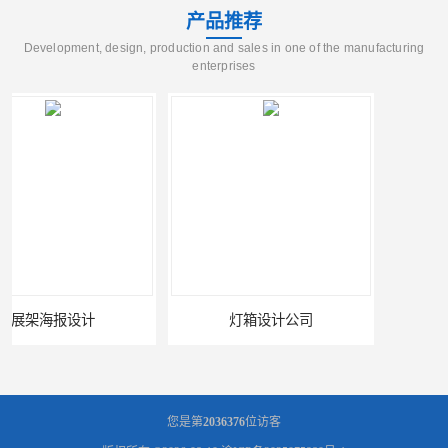
产品推荐
Development, design, production and sales in one of the manufacturing
enterprises
灯箱设计公司
您是第
2036376
位访客