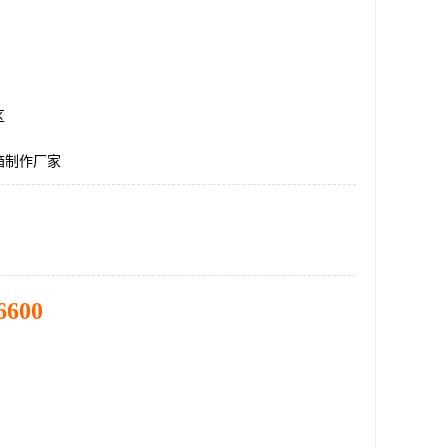
区
箱制作厂家
6600