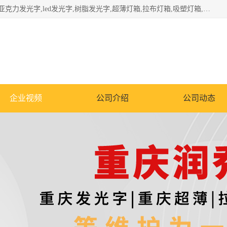
重庆润乔广告有限公司是一家集重庆广告制作,重庆标识标牌,亚克力发光字,led发光字,树脂发光字,超薄灯箱,拉布灯箱,吸塑灯箱,门头招牌,企业形象墙,写真喷绘,x展架,拉网展架,广告展架,条幅,锦旗设计,制作,施工,维护为一体的专业化广告公司.
企业视频
公司介绍
公司动态