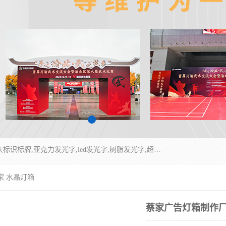
重庆润乔广告有限公司是一家集重庆广告制作,重庆标识标牌,亚克力发光字,led发光字,树脂发光字,超薄灯箱,拉布灯箱,吸塑灯箱,门头招牌,企业形象墙,写真喷绘,x展架,拉网展架,广告展架,条幅,锦旗设计,制作,施工,维护为一体的专业化广告公司.
家 水晶灯箱
蔡家广告灯箱制作厂