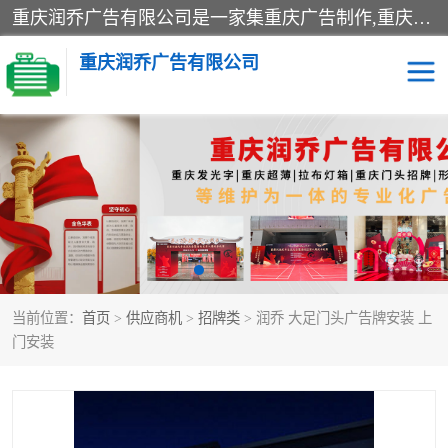
重庆润乔广告有限公司是一家集重庆广告制作,重庆标识标牌,亚克力发光字,led发光字,树脂发光字,超薄灯箱,拉布灯箱,吸塑灯箱,门头招牌,企业形象墙,写真喷绘,x展架,拉网展架,广告展架,条幅,锦旗设计,制作,施工,维护为一体的专业化广告公司.
重庆润乔广告有限公司
招牌类
发光字类
灯箱类
形象墙类
标识标牌类
写真喷绘类
当前位置：
首页
>
供应商机
>
招牌类
> 润乔 大足门头广告牌安装 上
展架
条幅
门安装
工装