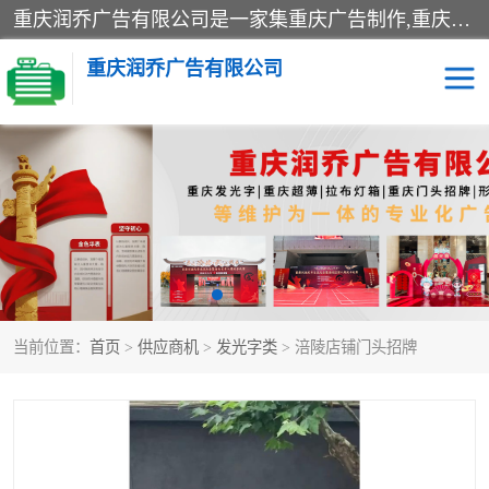
重庆润乔广告有限公司是一家集重庆广告制作,重庆标识标牌,亚克力发光字,led发光字,树脂发光字,超薄灯箱,拉布灯箱,吸塑灯箱,门头招牌,企业形象墙,写真喷绘,x展架,拉网展架,广告展架,条幅,锦旗设计,制作,施工,维护为一体的专业化广告公司.
重庆润乔广告有限公司
招牌类
发光字类
灯箱类
形象墙类
标识标牌类
写真喷绘类
当前位置：
首页
>
供应商机
>
发光字类
> 涪陵店铺门头招牌
展架
条幅
工装