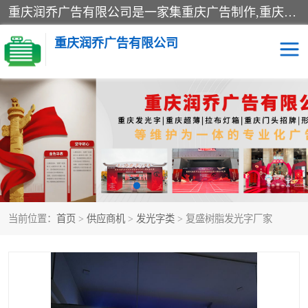
重庆润乔广告有限公司是一家集重庆广告制作,重庆标识标牌,亚克力发光字,led发光字,树脂发光字,超薄灯箱,拉布灯箱,吸塑灯箱,门头招牌,企业形象墙,写真喷绘,x展架,拉网展架,广告展架,条幅,锦旗设计,制作,施工,维护为一体的专业化广告公司.
重庆润乔广告有限公司
招牌类
发光字类
灯箱类
形象墙类
标识标牌类
写真喷绘类
当前位置：
首页
>
供应商机
>
发光字类
> 复盛树脂发光字厂家
展架
条幅
工装