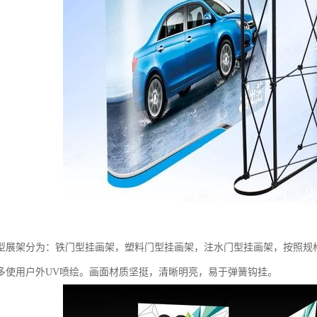
展架分为：铁门型挂画架，塑料门型挂画架，注水门型挂画架，按照规格门型展架
多使用户外UV喷绘。画面材质坚挺，清晰明亮，易于弹簧钩挂。