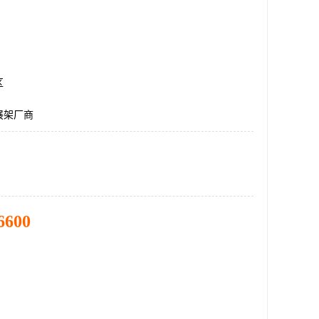
区
展架厂商
6600