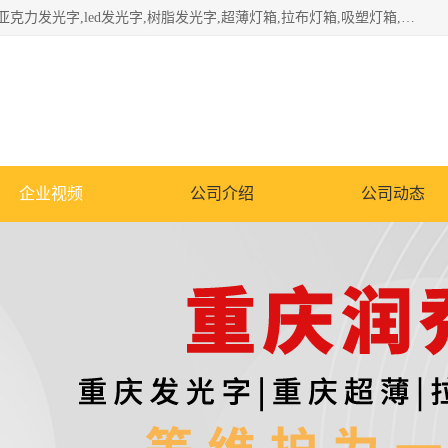
重庆润乔广告有限公司是一家集重庆广告制作,重庆标识标牌,亚克力发光字,led发光字,树脂发光字,超薄灯箱,拉布灯箱,吸塑灯箱,门头招牌,企业形象墙,写真喷绘,x展架,拉网展架,广告展架,条幅,锦旗设计,制作,施工,维护为一体的专业化广告公司.
企业视频
公司介绍
公司动态