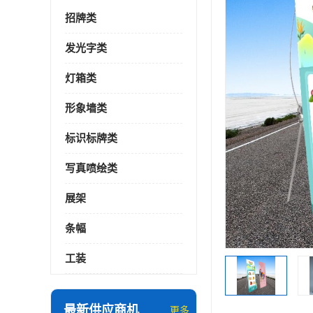
招牌类
发光字类
灯箱类
形象墙类
标识标牌类
写真喷绘类
展架
条幅
工装
最新供应商机
更多