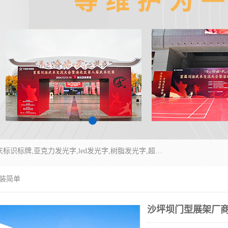
重庆润乔广告有限公司是一家集重庆广告制作,重庆标识标牌,亚克力发光字,led发光字,树脂发光字,超薄灯箱,拉布灯箱,吸塑灯箱,门头招牌,企业形象墙,写真喷绘,x展架,拉网展架,广告展架,条幅,锦旗设计,制作,施工,维护为一体的专业化广告公司.
安装简单
沙坪坝门型展架厂商