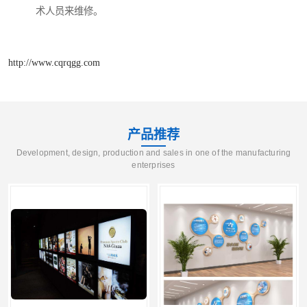
术人员来维修。
http://www.cqrqgg.com
产品推荐
Development, design, production and sales in one of the manufacturing
enterprises