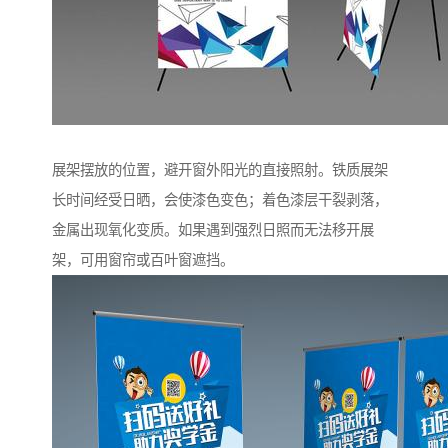
展架摆放的位置，避开窗外阳光的直接照射。铁质展架
长时间经受日晒，会使漆色变色；着色漆层干裂剥落，
金属出现氧化变质。如果遇到强烈日照而无法移开展
架，可用窗帘或百叶窗遮挡。