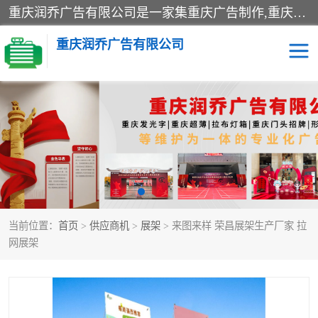
重庆润乔广告有限公司是一家集重庆广告制作,重庆标识标牌,亚克力发光字,led发光字,树脂发光字,超薄灯箱,拉布灯箱,吸塑灯箱,门头招牌,企业形象墙,写真喷绘,x展架,拉网展架,广告展架,条幅,锦旗设计,制作,施工,维护为一体的专业化广告公司.
重庆润乔广告有限公司
招牌类
发光字类
灯箱类
形象墙类
标识标牌类
写真喷绘类
当前位置：
首页
>
供应商机
>
展架
> 来图来样 荣昌展架生产厂家 拉
展架
条幅
网展架
工装