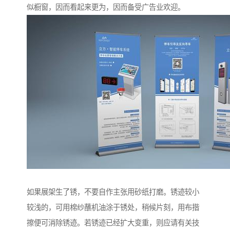
似橱窗，因而看起来更为，因而备受广告业欢迎。
如果展架生了锈，不要自作主张用砂纸打磨。锈迹较小
较浅的，可用棉纱蘸机油涂于锈处，稍候片刻，用布揩
擦便可消除锈迹。若锈迹已经扩大变重，则应请有关技