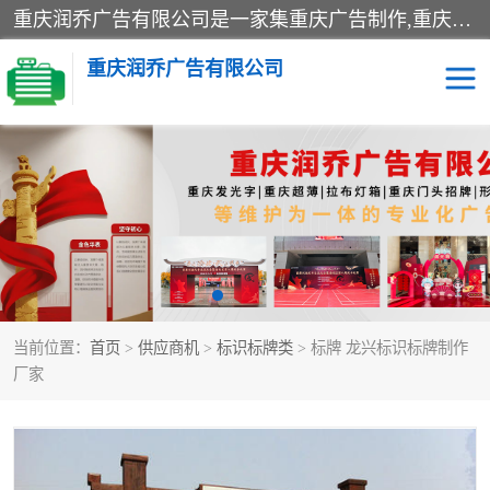
重庆润乔广告有限公司是一家集重庆广告制作,重庆标识标牌,亚克力发光字,led发光字,树脂发光字,超薄灯箱,拉布灯箱,吸塑灯箱,门头招牌,企业形象墙,写真喷绘,x展架,拉网展架,广告展架,条幅,锦旗设计,制作,施工,维护为一体的专业化广告公司.
重庆润乔广告有限公司
招牌类
发光字类
灯箱类
形象墙类
标识标牌类
写真喷绘类
当前位置：
首页
>
供应商机
>
标识标牌类
> 标牌 龙兴标识标牌制作
展架
条幅
厂家
工装