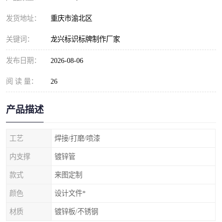
发货地址：
重庆市渝北区
关键词：
龙兴标识标牌制作厂家
发布日期：
2026-08-06
阅 读 量：
26
产品描述
工艺
焊接/打磨/喷漆
内支撑
镀锌管
款式
来图定制
颜色
设计文件*
材质
镀锌板/不锈钢