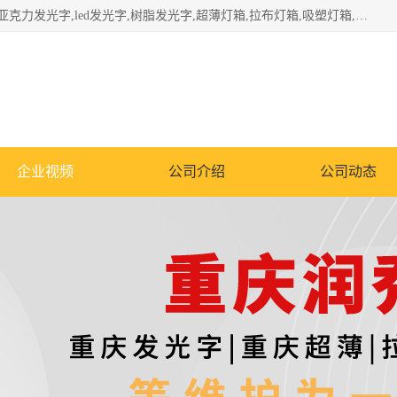
重庆润乔广告有限公司是一家集重庆广告制作,重庆标识标牌,亚克力发光字,led发光字,树脂发光字,超薄灯箱,拉布灯箱,吸塑灯箱,门头招牌,企业形象墙,写真喷绘,x展架,拉网展架,广告展架,条幅,锦旗设计,制作,施工,维护为一体的专业化广告公司.
企业视频
公司介绍
公司动态