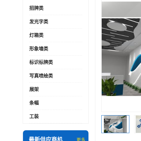
招牌类
发光字类
灯箱类
形象墙类
标识标牌类
写真喷绘类
展架
条幅
工装
最新供应商机
更多