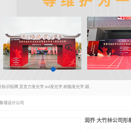
重庆润乔广告有限公司是一家集重庆广告制作,重庆标识标牌,亚克力发光字,led发光字,树脂发光字,超薄灯箱,拉布灯箱,吸塑灯箱,门头招牌,企业形象墙,写真喷绘,x展架,拉网展架,广告展架,条幅,锦旗设计,制作,施工,维护为一体的专业化广告公司.
形象墙设计公司
润乔 大竹林公司形